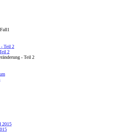
Fall1
eil 2
änderung - Teil 2
m
2015