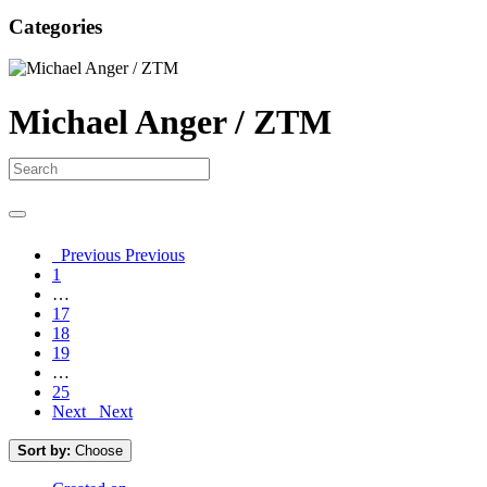
Categories
Michael Anger / ZTM
Previous
Previous
1
…
17
18
19
…
25
Next
Next
Sort by:
Choose