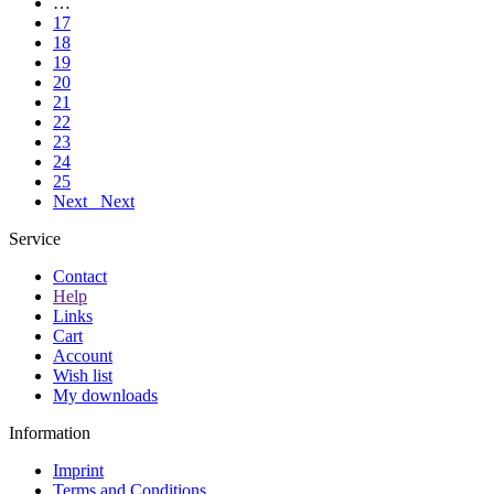
…
17
18
19
20
21
22
23
24
25
Next
Next
Service
Contact
Help
Links
Cart
Account
Wish list
My downloads
Information
Imprint
Terms and Conditions