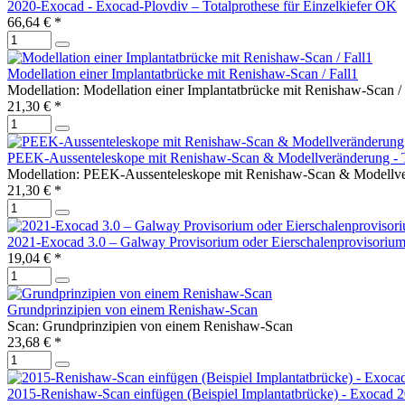
2020-Exocad - Exocad-Plovdiv – Totalprothese für Einzelkiefer OK
66,64 € *
Modellation einer Implantatbrücke mit Renishaw-Scan / Fall1
Modellation: Modellation einer Implantatbrücke mit Renishaw-Scan / 
21,30 € *
PEEK-Aussenteleskope mit Renishaw-Scan & Modellveränderung - T
Modellation: PEEK-Aussenteleskope mit Renishaw-Scan & Modellver
21,30 € *
2021-Exocad 3.0 – Galway Provisorium oder Eierschalenprovisoriu
19,04 € *
Grundprinzipien von einem Renishaw-Scan
Scan: Grundprinzipien von einem Renishaw-Scan
23,68 € *
2015-Renishaw-Scan einfügen (Beispiel Implantatbrücke) - Exocad 