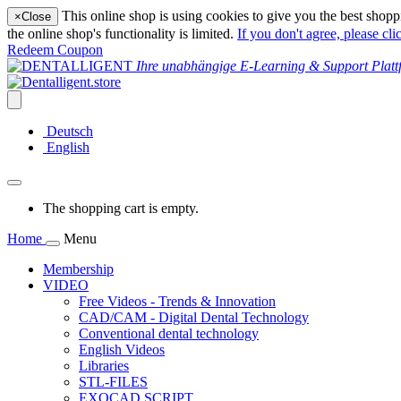
This online shop is using cookies to give you the best shopp
×
Close
the online shop's functionality is limited.
If you don't agree, please cli
Redeem Coupon
Ihre unabhängige E-Learning & Support Platt
Deutsch
English
The shopping cart is empty.
Home
Menu
Membership
VIDEO
Free Videos - Trends & Innovation
CAD/CAM - Digital Dental Technology
Conventional dental technology
English Videos
Libraries
STL-FILES
EXOCAD SCRIPT