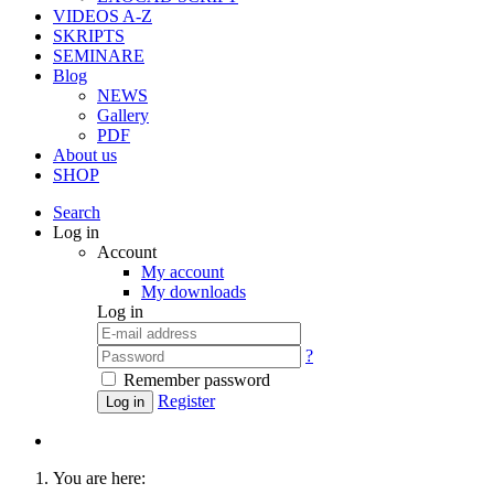
VIDEOS A-Z
SKRIPTS
SEMINARE
Blog
NEWS
Gallery
PDF
About us
SHOP
Search
Log in
Account
My account
My downloads
Log in
?
Remember password
Register
Log in
You are here: