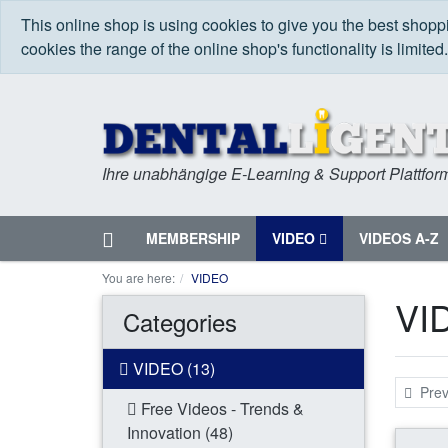
This online shop is using cookies to give you the best shop
cookies the range of the online shop's functionality is limited
Ihre unabhängige E-Learning & Support Plattfor
Home
MEMBERSHIP
VIDEO
VIDEOS A-Z
Menu
You are here:
VIDEO
VI
Categories
VIDEO (13)
Prev
Free Videos - Trends &
Innovation (48)