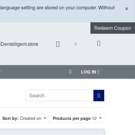
C
×
 language setting are stored on your computer. Without
Redeem Coupon
P
LOG IN
Sort by:
Created on
Products per page
12