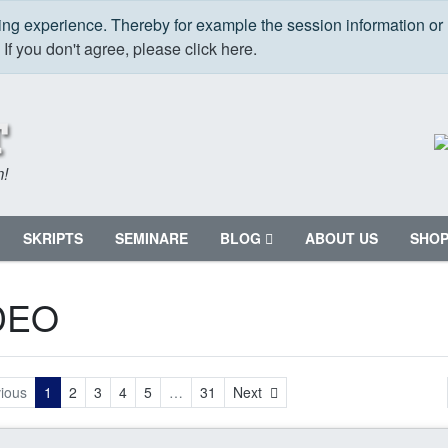
ping experience. Thereby for example the session information or
.
If you don't agree, please click here.
m!
SKRIPTS
SEMINARE
BLOG
ABOUT US
SHO
DEO
Next
ious
1
2
3
4
5
…
31
Next