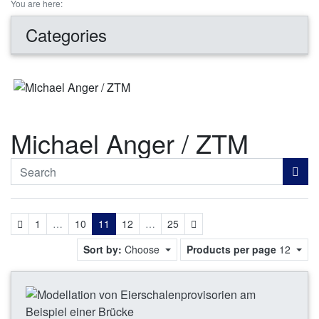
You are here:
Categories
Michael Anger / ZTM
Previous
Next
1
…
10
11
12
…
25
Sort by:
Choose
Products per page
12