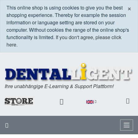
C
×
This online shop is using cookies to give you the best
shopping experience. Thereby for example the session
information or language setting are stored on your
computer. Without cookies the range of the online shop's
functionality is limited.
If you don't agree, please click
here.
Ihre unabhängige E-Learning & Support Plattform!
Home
Menu