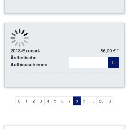
2018-Exocad-
56,00 € *
Ästhetische
Aufbissschienen
Zurück
Weiter
1
2
3
4
5
6
7
8
9
…
20