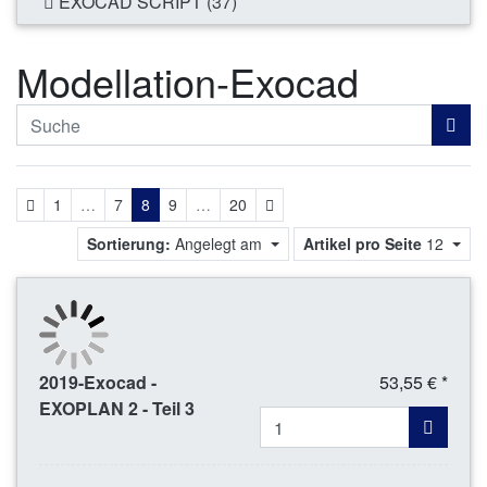
EXOCAD SCRIPT (37)
Modellation-Exocad
Zurück
Weiter
1
…
7
8
9
…
20
Sortierung:
Angelegt am
Artikel pro Seite
12
2019-Exocad -
53,55 € *
EXOPLAN 2 - Teil 3