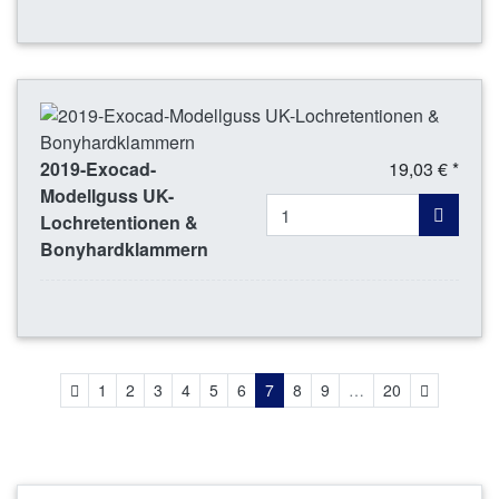
2019-Exocad-
19,03 € *
Modellguss UK-
Lochretentionen &
Bonyhardklammern
Zurück
Weiter
1
2
3
4
5
6
7
8
9
…
20