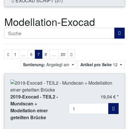
EXOCAD SCRIPT (37)
Modellation-Exocad
Zurück
Weiter
1
…
6
7
8
…
20
Sortierung:
Angelegt am
Artikel pro Seite
12
2019-Exocad - TEIL2 -
19,04 € *
Mundscan +
Modellation einer
geteilten Brücke