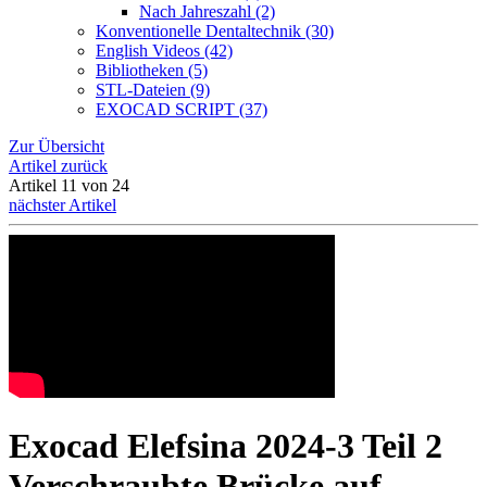
Nach Jahreszahl (2)
Konventionelle Dentaltechnik (30)
English Videos (42)
Bibliotheken (5)
STL-Dateien (9)
EXOCAD SCRIPT (37)
Zur Übersicht
Artikel zurück
Artikel 11 von 24
nächster Artikel
Exocad Elefsina 2024-3 Teil 2
Verschraubte Brücke auf