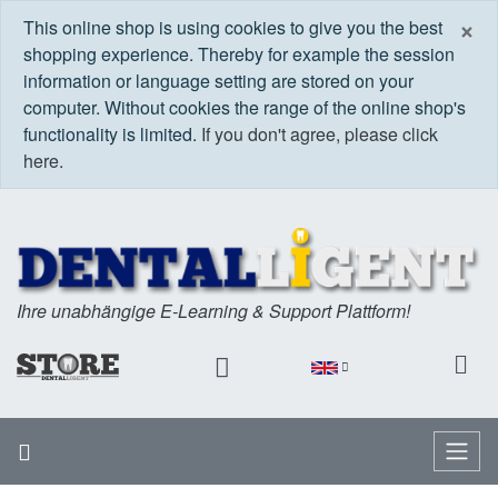
C
×
This online shop is using cookies to give you the best
shopping experience. Thereby for example the session
information or language setting are stored on your
computer. Without cookies the range of the online shop's
functionality is limited.
If you don't agree, please click
here.
Ihre unabhängige E-Learning & Support Plattform!
Home
Menu