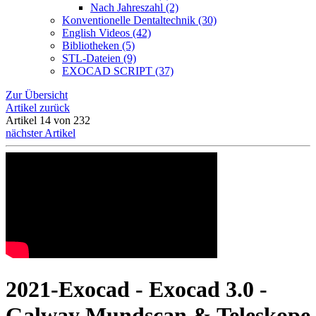
Nach Jahreszahl (2)
Konventionelle Dentaltechnik (30)
English Videos (42)
Bibliotheken (5)
STL-Dateien (9)
EXOCAD SCRIPT (37)
Zur Übersicht
Artikel zurück
Artikel 14 von 232
nächster Artikel
2021-Exocad - Exocad 3.0 -
Galway Mundscan & Teleskope