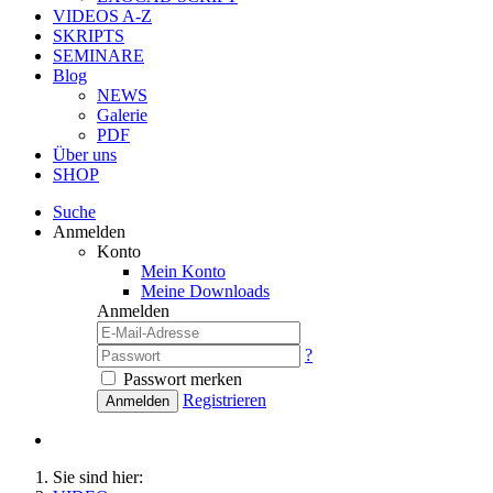
VIDEOS A-Z
SKRIPTS
SEMINARE
Blog
NEWS
Galerie
PDF
Über uns
SHOP
Suche
Anmelden
Konto
Mein Konto
Meine Downloads
Anmelden
?
Passwort merken
Registrieren
Anmelden
Sie sind hier: