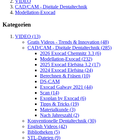
VIDEO
CAD/CAM - Digitale Dentaltechnik
Modellation-Exocad
Kategorien
VIDEO (13)
Gratis Videos - Trends & Innovation (48)
CAD/CAM - Digitale Dentaltechnik (285)
2026 Exocad Chemnitz 3.3 (6)
Modellation-Exocad (232)
2025 Exocad Elefsina 3.2 (17)
2024 Exocad Elefsina (24)
Berechnen & Fräsen (10)
DS-CAM
Exocad Galway 2021 (44)
Scan (14)
Exoplan by Exocad (6)
Tipps & Tricks (19)
Materialkunde (3)
Nach Jahreszahl (2)
Konventionelle Dentaltechnik (30)
English Videos (42)
Bibliotheken (5)
STL-Dateien (9)