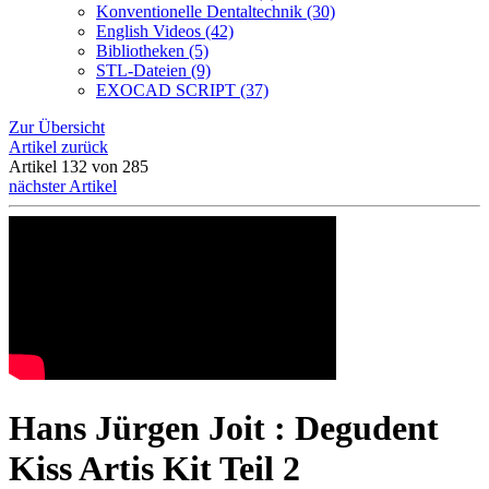
Konventionelle Dentaltechnik (30)
English Videos (42)
Bibliotheken (5)
STL-Dateien (9)
EXOCAD SCRIPT (37)
Zur Übersicht
Artikel zurück
Artikel 132 von 285
nächster Artikel
Hans Jürgen Joit : Degudent
Kiss Artis Kit Teil 2