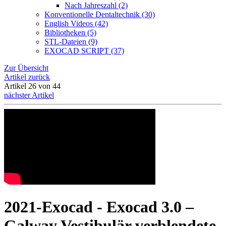
Nach Jahreszahl (2)
Konventionelle Dentaltechnik (30)
English Videos (42)
Bibliotheken (5)
STL-Dateien (9)
EXOCAD SCRIPT (37)
Zur Übersicht
Artikel zurück
Artikel 26 von 44
nächster Artikel
2021-Exocad - Exocad 3.0 –
Galway Vestibulär verblendete