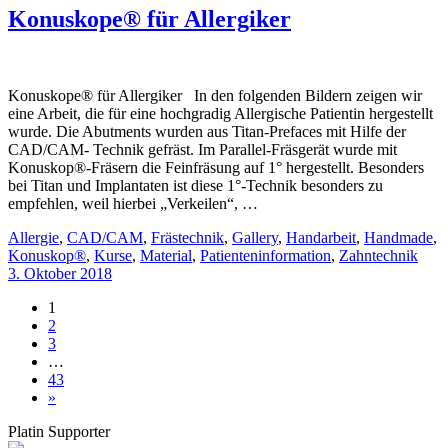
Konuskope® für Allergiker
Konuskope® für Allergiker In den folgenden Bildern zeigen wir
eine Arbeit, die für eine hochgradig Allergische Patientin hergestellt
wurde. Die Abutments wurden aus Titan-Prefaces mit Hilfe der
CAD/CAM- Technik gefräst. Im Parallel-Fräsgerät wurde mit
Konuskop®-Fräsern die Feinfräsung auf 1° hergestellt. Besonders
bei Titan und Implantaten ist diese 1°-Technik besonders zu
empfehlen, weil hierbei „Verkeilen“, …
Allergie
,
CAD/CAM
,
Frästechnik
,
Gallery
,
Handarbeit
,
Handmade
,
Konuskop®
,
Kurse
,
Material
,
Patienteninformation
,
Zahntechnik
3. Oktober 2018
1
2
3
…
43
»
Platin Supporter