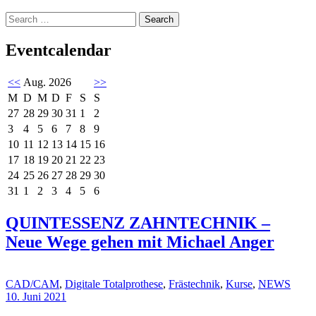
Search
Eventcalendar
<<
Aug. 2026
>>
M
D
M
D
F
S
S
27
28
29
30
31
1
2
3
4
5
6
7
8
9
10
11
12
13
14
15
16
17
18
19
20
21
22
23
24
25
26
27
28
29
30
31
1
2
3
4
5
6
QUINTESSENZ ZAHNTECHNIK –
Neue Wege gehen mit Michael Anger
CAD/CAM
,
Digitale Totalprothese
,
Frästechnik
,
Kurse
,
NEWS
10. Juni 2021