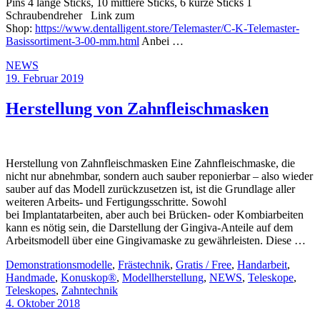
Pins 4 lange Sticks, 10 mittlere Sticks, 6 kurze Sticks 1
Schraubendreher Link zum
Shop:
https://www.dentalligent.store/Telemaster/C-K-Telemaster-
Basissortiment-3-00-mm.html
Anbei …
NEWS
19. Februar 2019
Herstellung von Zahnfleischmasken
Herstellung von Zahnfleischmasken Eine Zahnfleischmaske, die
nicht nur abnehmbar, sondern auch sauber reponierbar – also wieder
sauber auf das Modell zurückzusetzen ist, ist die Grundlage aller
weiteren Arbeits- und Fertigungsschritte. Sowohl
bei Implantatarbeiten, aber auch bei Brücken- oder Kombiarbeiten
kann es nötig sein, die Darstellung der Gingiva-Anteile auf dem
Arbeitsmodell über eine Gingivamaske zu gewährleisten. Diese …
Demonstrationsmodelle
,
Frästechnik
,
Gratis / Free
,
Handarbeit
,
Handmade
,
Konuskop®
,
Modellherstellung
,
NEWS
,
Teleskope
,
Teleskopes
,
Zahntechnik
4. Oktober 2018