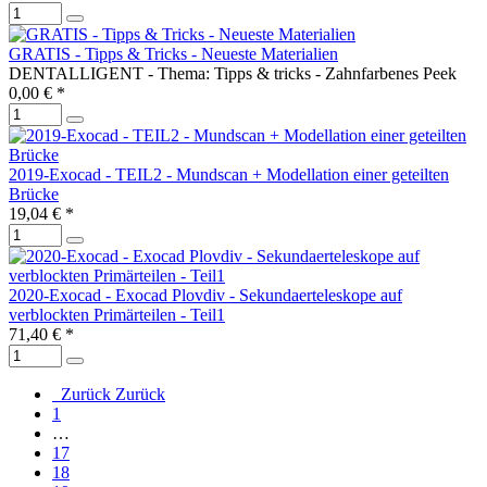
GRATIS - Tipps & Tricks - Neueste Materialien
DENTALLIGENT - Thema: Tipps & tricks - Zahnfarbenes Peek
0,00 € *
2019-Exocad - TEIL2 - Mundscan + Modellation einer geteilten
Brücke
19,04 € *
2020-Exocad - Exocad Plovdiv - Sekundaerteleskope auf
verblockten Primärteilen - Teil1
71,40 € *
Zurück
Zurück
1
…
17
18