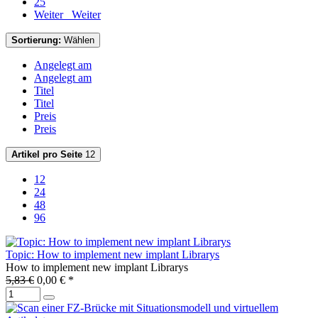
25
Weiter
Weiter
Sortierung:
Wählen
Angelegt am
Angelegt am
Titel
Titel
Preis
Preis
Artikel pro Seite
12
12
24
48
96
Topic: How to implement new implant Librarys
How to implement new implant Librarys
5,83 €
0,00 € *