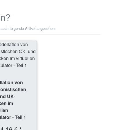
en?
 auch folgende Artikel angesehen.
lation von
onistischen
und UK-
ken im
ellen
lator - Teil 1
4,16 € *