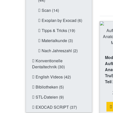
(44)
Scan (14)
Exoplan by Exocad (6)
Tipps & Tricks (19)
Materialkunde (3)
Nach Jahreszahl (2)
Mode
Konventionelle
Aufb
Dentaltechnik (30)
Ana
Tru
English Videos (42)
Teil 
Bibliotheken (5)
STL-Dateien (9)
EXOCAD SCRIPT (37)