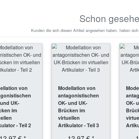
Schon geseh
Kunden die sich diesen Artikel angesehen haben, haben sich
llation von
Modellation von
Model
agonistischen
antagonistischen
antag
 und UK-
OK- und UK-
OK- 
cken im
Brücken im
Brüc
uellen
virtuellen
virtu
kulator - Teil 2
Artikulator - Teil 3
Artiku
12,97 € *
12,97 € *
1