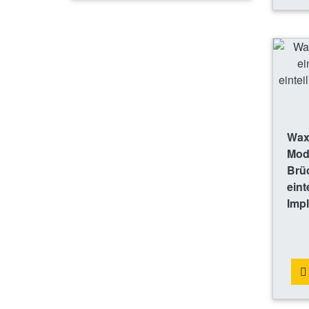
Wax
Mode
Brü
eint
Impl