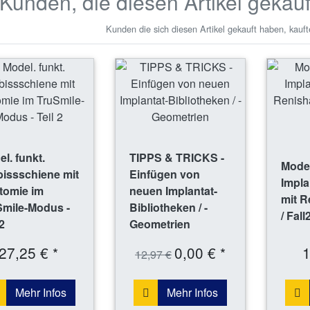
Kunden, die diesen Artikel gekau
Kunden die sich diesen Artikel gekauft haben, kauft
l. funkt.
TIPPS & TRICKS -
Model
issschiene mit
Einfügen von
Impla
tomie im
neuen Implantat-
mit 
Smile-Modus -
Bibliotheken / -
/ Fall
2
Geometrien
27,25 € *
0,00 € *
1
12,97 €
Mehr Infos
Mehr Infos