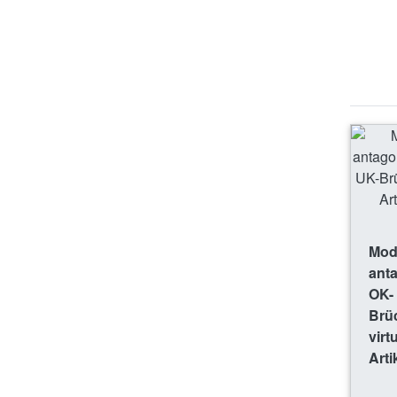
Mode
ant
OK-
Brü
virt
Arti