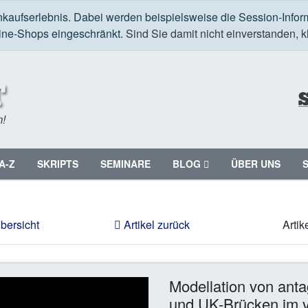
nkaufserlebnis. Dabei werden beispielsweise die Session-Infor
line-Shops eingeschränkt.
Sind Sie damit nicht einverstanden, kl
m!
A-Z
SKRIPTS
SEMINARE
BLOG
ÜBER UNS
bersicht
Artikel zurück
Artik
Modellation von ant
und UK-Brücken im vi