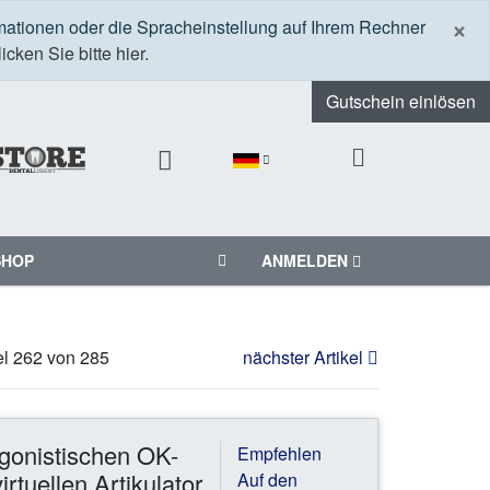
S
×
mationen oder die Spracheinstellung auf Ihrem Rechner
icken Sie bitte hier.
Gutschein einlösen
SHOP
ANMELDEN
el 262 von 285
nächster Artikel
agonistischen OK-
Empfehlen
rtuellen Artikulator
Auf den