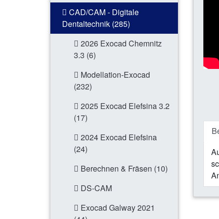
CAD/CAM - Digitale
Dentaltechnik (285)
2026 Exocad Chemnitz
3.3 (6)
Modellation-Exocad
(232)
2025 Exocad Elefsina 3.2
(17)
B
2024 Exocad Elefsina
(24)
Au
sc
Berechnen & Fräsen (10)
An
DS-CAM
Exocad Galway 2021