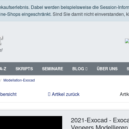
nkaufserlebnis. Dabei werden beispielsweise die Session-Infor
line-Shops eingeschränkt.
Sind Sie damit nicht einverstanden, kl
m!
A-Z
SKRIPTS
SEMINARE
BLOG
ÜBER UNS
Modellation-Exocad
bersicht
Artikel zurück
Arti
2021-Exocad - Exoca
Veneers Modellieren