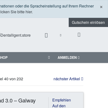
S
×
mationen oder die Spracheinstellung auf Ihrem Rechner
icken Sie bitte hier.
Gutschein einlösen
SHOP
ANMELDEN
kel 40 von 232
nächster Artikel
d 3.0 – Galway
Empfehlen
Auf den