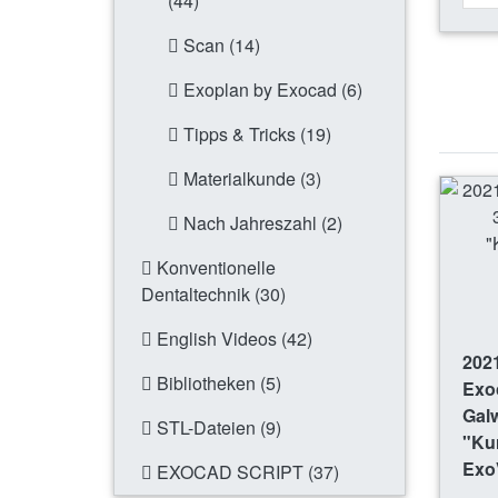
(44)
Scan (14)
Exoplan by Exocad (6)
Tipps & Tricks (19)
Materialkunde (3)
Nach Jahreszahl (2)
Konventionelle
Dentaltechnik (30)
English Videos (42)
202
Bibliotheken (5)
Exoc
Gal
STL-Dateien (9)
"Ku
Exo
EXOCAD SCRIPT (37)