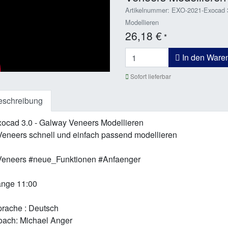
Artikelnummer: EXO-2021-Exocad 
Modellieren
26,18 €
*
In den Ware
Sofort lieferbar
eschreibung
ocad 3.0 - Galway Veneers Modellieren
neers schnell und einfach passend modellieren
eneers #neue_Funktionen #Anfaenger
nge 11:00
rache : Deutsch
ach: Michael Anger