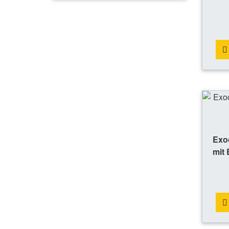
Exoc
mit 