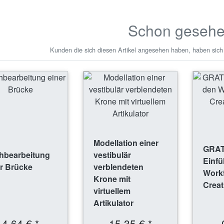
Schon geseh
Kunden die sich diesen Artikel angesehen haben, haben sich
Modellation einer
GRAT
hbearbeitung
vestibulär
Einfü
r Brücke
verblendeten
Workf
Krone mit
Creat
virtuellem
Artikulator
4,64 € *
15,35 € *