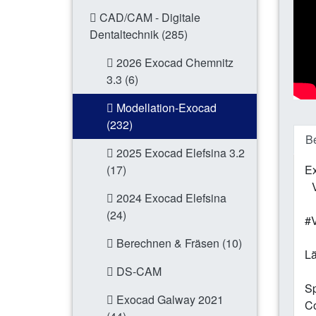
CAD/CAM - Digitale
Dentaltechnik (285)
2026 Exocad Chemnitz
3.3 (6)
Modellation-Exocad
(232)
B
2025 Exocad Elefsina 3.2
(17)
Ex
Ve
2024 Exocad Elefsina
(24)
#V
Berechnen & Fräsen (10)
Lä
DS-CAM
Sp
Exocad Galway 2021
Co