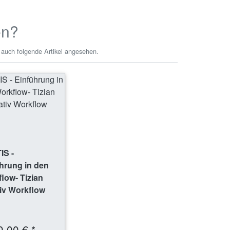
en?
 auch folgende Artikel angesehen.
IS -
hrung in den
low- Tizian
iv Workflow
0,00 € *