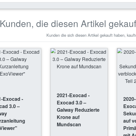
Kunden, die diesen Artikel gekau
Kunden die sich diesen Artikel gekauft haben, kauft
2021-Exocad -
1-Exocad -
2020-
Exocad 3.0 –
ad 3.0 –
Exoca
Galway Reduzierte
way
Seku
Krone auf
rzanleitung
auf v
Mundscan
Viewer"
Primär
mit A