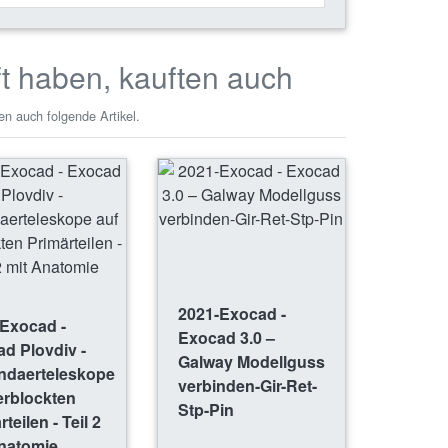
ft haben, kauften auch
en auch folgende Artikel.
2021-Exocad -
Exocad -
Exocad 3.0 –
d Plovdiv -
Galway Modellguss
ndaerteleskope
verbinden-Gir-Ret-
erblockten
Stp-Pin
teilen - Teil 2
natomie