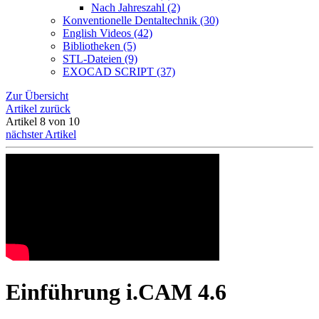
Nach Jahreszahl (2)
Konventionelle Dentaltechnik (30)
English Videos (42)
Bibliotheken (5)
STL-Dateien (9)
EXOCAD SCRIPT (37)
Zur Übersicht
Artikel zurück
Artikel 8 von 10
nächster Artikel
Einführung i.CAM 4.6