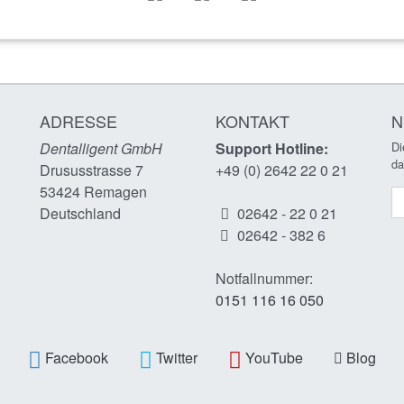
ADRESSE
KONTAKT
N
Dentalligent GmbH
Support Hotline:
Di
da
Drususstrasse 7
+49 (0) 2642 22 0 21
53424
Remagen
N
n
Deutschland
02642 - 22 0 21
02642 - 382 6
Notfallnummer:
0151 116 16 050
Facebook
Twitter
YouTube
Blog