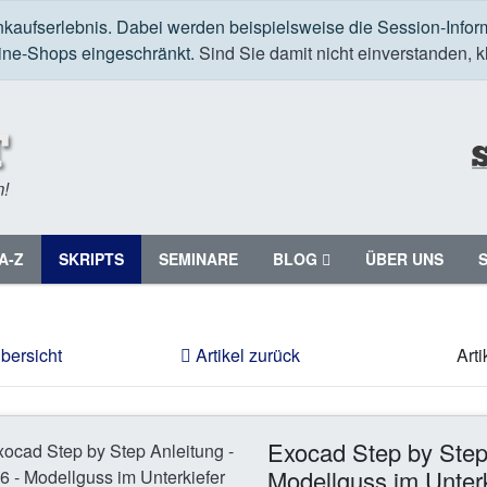
nkaufserlebnis. Dabei werden beispielsweise die Session-Infor
line-Shops eingeschränkt.
Sind Sie damit nicht einverstanden, kl
m!
A-Z
SKRIPTS
SEMINARE
BLOG
ÜBER UNS
bersicht
Artikel zurück
Art
Exocad Step by Step 
Modellguss im Unterk