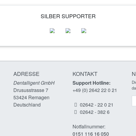
SILBER SUPPORTER
ADRESSE
KONTAKT
N
Dentalligent GmbH
Support Hotline:
Di
da
Drususstrasse 7
+49 (0) 2642 22 0 21
53424
Remagen
N
n
Deutschland
02642 - 22 0 21
02642 - 382 6
Notfallnummer:
0151 116 16 050