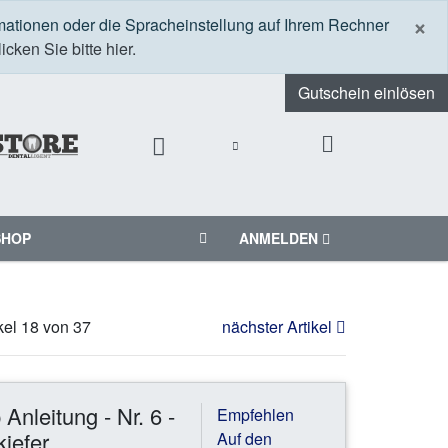
S
×
mationen oder die Spracheinstellung auf Ihrem Rechner
icken Sie bitte hier.
Gutschein einlösen
SHOP
ANMELDEN
ikel 18 von 37
nächster Artikel
Anleitung - Nr. 6 -
Empfehlen
iefer
Auf den