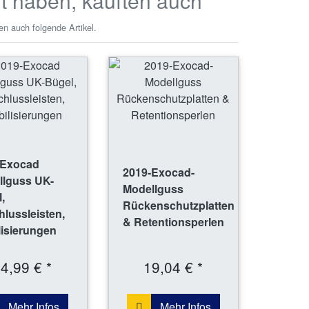
ft haben, kauften auch
en auch folgende Artikel.
-Exocad
2019-Exocad-
llguss UK-
Modellguss
,
Rückenschutzplatten
lussleisten,
& Retentionsperlen
lisierungen
4,99 € *
19,04 € *
Mehr Infos
Mehr Infos