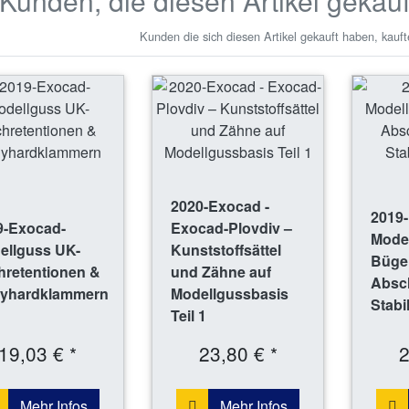
Kunden, die diesen Artikel gekau
Kunden die sich diesen Artikel gekauft haben, kauft
2020-Exocad -
2019
9-Exocad-
Exocad-Plovdiv –
Mode
ellguss UK-
Kunststoffsättel
Bügel
hretentionen &
und Zähne auf
Absch
yhardklammern
Modellgussbasis
Stabi
Teil 1
19,03 € *
23,80 € *
2
Mehr Infos
Mehr Infos