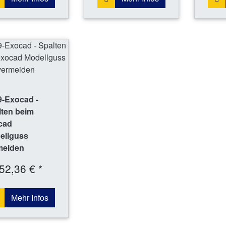
9-Exocad -
lten beim
cad
ellguss
rmeiden
52,36 € *
Mehr Infos