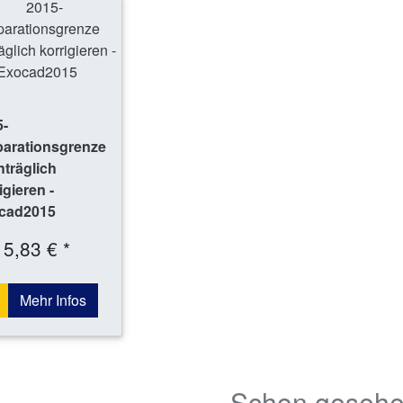
5-
parationsgrenze
träglich
igieren -
cad2015
5,83 € *
Mehr Infos
Schon geseh