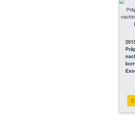
201
Prä
nach
korr
Exo