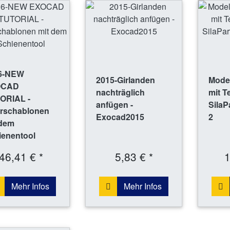
6-NEW
2015-Girlanden
Mode
OCAD
nachträglich
mit T
ORIAL -
anfügen -
SilaP
rschablonen
Exocad2015
2
 dem
ienentool
46,41 € *
5,83 € *
1
Mehr Infos
Mehr Infos