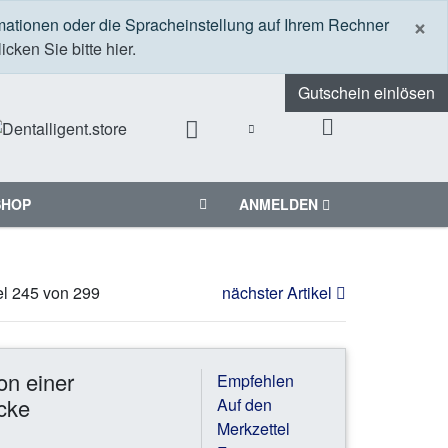
S
×
mationen oder die Spracheinstellung auf Ihrem Rechner
icken Sie bitte hier.
Gutschein einlösen
SHOP
ANMELDEN
el 245 von 299
nächster Artikel
on einer
Empfehlen
cke
Auf den
Merkzettel