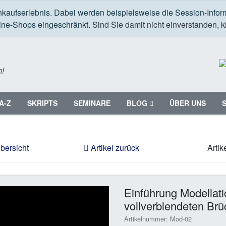
nkaufserlebnis. Dabei werden beispielsweise die Session-Infor
line-Shops eingeschränkt.
Sind Sie damit nicht einverstanden, kl
m!
A-Z
SKRIPTS
SEMINARE
BLOG
ÜBER UNS
bersicht
Artikel zurück
Artik
Einführung Modellati
vollverblendeten Brü
Artikelnummer: Mod-02