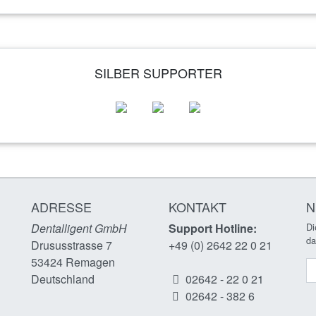
SILBER SUPPORTER
ADRESSE
KONTAKT
N
Dentalligent GmbH
Support Hotline:
Di
da
Drususstrasse 7
+49 (0) 2642 22 0 21
53424
Remagen
N
n
Deutschland
02642 - 22 0 21
02642 - 382 6