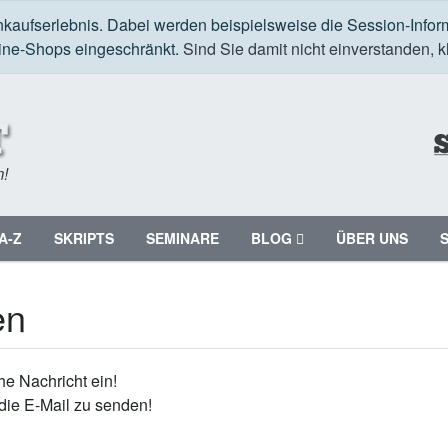
nkaufserlebnis. Dabei werden beispielsweise die Session-Infor
line-Shops eingeschränkt.
Sind Sie damit nicht einverstanden, kl
m!
A-Z
SKRIPTS
SEMINARE
BLOG
ÜBER UNS
en
e Nachricht ein!
die E-Mail zu senden!