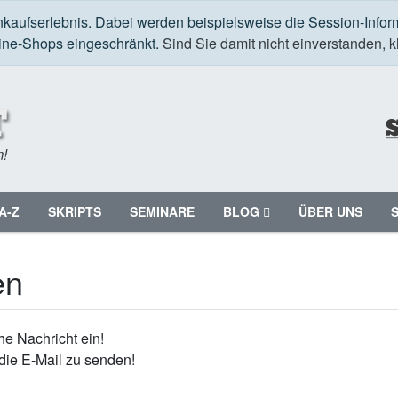
nkaufserlebnis. Dabei werden beispielsweise die Session-Infor
line-Shops eingeschränkt.
Sind Sie damit nicht einverstanden, kl
m!
A-Z
SKRIPTS
SEMINARE
BLOG
ÜBER UNS
en
e Nachricht ein!
die E-Mail zu senden!